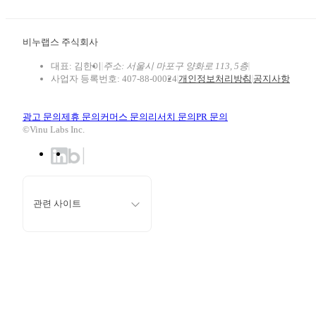
비누랩스 주식회사
대표: 김한이
주소: 서울시 마포구 양화로 113, 5층
사업자 등록번호: 407-88-00024
개인정보처리방침
공지사항
광고 문의
제휴 문의
커머스 문의
리서치 문의
PR 문의
©Vinu Labs Inc.
에브리타임
에브리유니즈
에브리커리어(캠퍼스픽)
관련 사이트
캠퍼스픽 EDU
대학백과