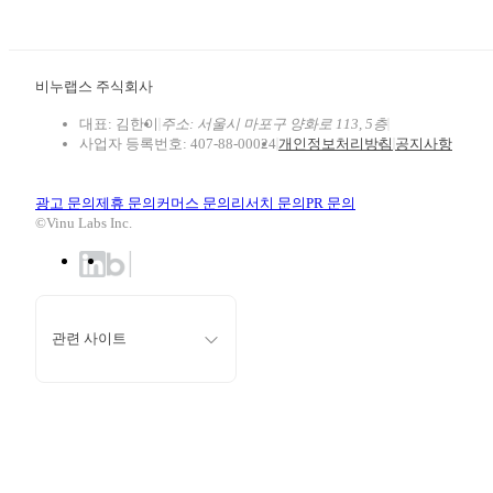
비누랩스 주식회사
대표: 김한이
주소: 서울시 마포구 양화로 113, 5층
사업자 등록번호: 407-88-00024
개인정보처리방침
공지사항
광고 문의
제휴 문의
커머스 문의
리서치 문의
PR 문의
©Vinu Labs Inc.
에브리타임
에브리유니즈
에브리커리어(캠퍼스픽)
관련 사이트
캠퍼스픽 EDU
대학백과